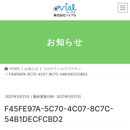
コ
ナ
ン
ビ
テ
ゲ
ン
ー
ツ
シ
へ
ョ
お知らせ
ス
ン
キ
に
ッ
移
プ
動
HOME
お知らせ
コロナウィルスワクチン
F45FE97A-5C70-4C07-8C7C-54B1DECFCBD2
2021年5月21日
/ 最終更新日時 :
2021年5月21日
F45FE97A-5C70-4C07-8C7C-
54B1DECFCBD2