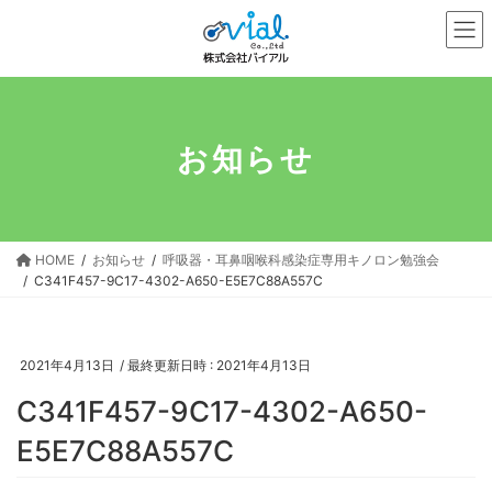
コ
ナ
ン
ビ
テ
ゲ
ン
ー
ツ
シ
へ
ョ
お知らせ
ス
ン
キ
に
ッ
移
プ
動
HOME
お知らせ
呼吸器・耳鼻咽喉科感染症専用キノロン勉強会
C341F457-9C17-4302-A650-E5E7C88A557C
2021年4月13日
/ 最終更新日時 :
2021年4月13日
C341F457-9C17-4302-A650-
E5E7C88A557C