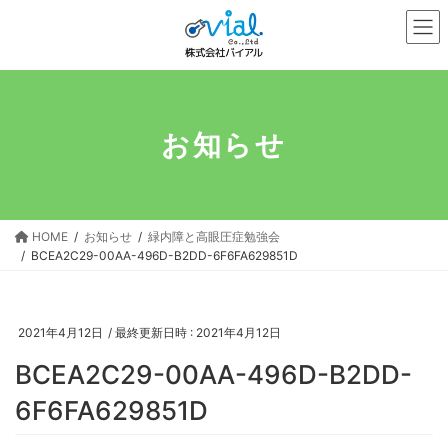
コ
ナ
ン
ビ
テ
ゲ
ン
ー
ツ
シ
へ
ョ
お知らせ
ス
ン
キ
に
ッ
移
プ
動
HOME
お知らせ
緑内障と高眼圧症勉強会
BCEA2C29-00AA-496D-B2DD-6F6FA629851D
2021年4月12日
/ 最終更新日時 :
2021年4月12日
BCEA2C29-00AA-496D-B2DD-
6F6FA629851D