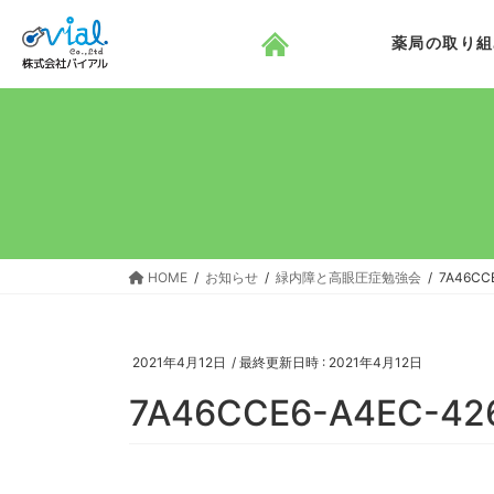
コ
ナ
ン
ビ
薬局の取り組
テ
ゲ
ン
ー
ツ
シ
へ
ョ
ス
ン
キ
に
ッ
移
プ
動
HOME
お知らせ
緑内障と高眼圧症勉強会
7A46CC
2021年4月12日
/ 最終更新日時 :
2021年4月12日
7A46CCE6-A4EC-42