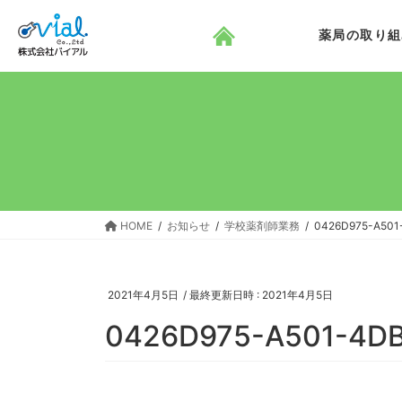
コ
ナ
ン
ビ
薬局の取り組
テ
ゲ
ン
ー
ツ
シ
へ
ョ
ス
ン
キ
に
ッ
移
プ
動
HOME
お知らせ
学校薬剤師業務
0426D975-A501
2021年4月5日
/ 最終更新日時 :
2021年4月5日
0426D975-A501-4D