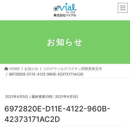
コ
ナ
ン
ビ
テ
ゲ
ン
ー
ツ
シ
へ
ョ
お知らせ
ス
ン
キ
に
ッ
移
プ
動
HOME
お知らせ
コロナウィルスワクチン調整業務見学
6972820E-D11E-4122-960B-42373171AC2D
2021年4月5日
/ 最終更新日時 :
2021年4月5日
6972820E-D11E-4122-960B-
42373171AC2D