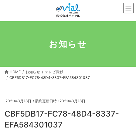
コ
ナ
ン
ビ
テ
ゲ
ン
ー
ツ
シ
へ
ョ
お知らせ
ス
ン
キ
に
ッ
移
プ
動
HOME
お知らせ
テレビ撮影
CBF5DB17-FC78-48D4-8337-EFA584301037
2021年3月18日
/ 最終更新日時 :
2021年3月18日
CBF5DB17-FC78-48D4-8337-
EFA584301037