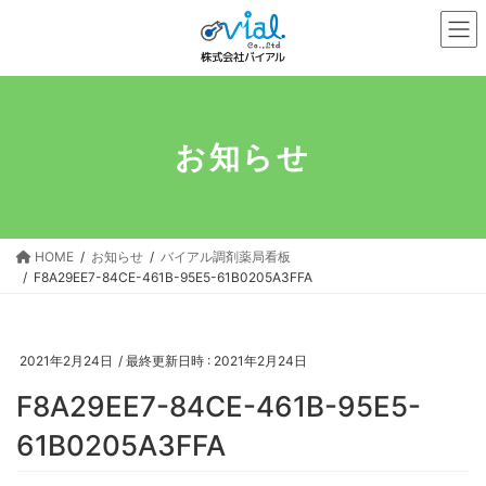
コ
ナ
ン
ビ
テ
ゲ
ン
ー
ツ
シ
へ
ョ
お知らせ
ス
ン
キ
に
ッ
移
プ
動
HOME
お知らせ
バイアル調剤薬局看板
F8A29EE7-84CE-461B-95E5-61B0205A3FFA
2021年2月24日
/ 最終更新日時 :
2021年2月24日
F8A29EE7-84CE-461B-95E5-
61B0205A3FFA