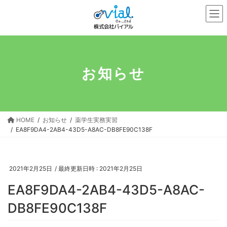
コ
ナ
ン
ビ
テ
ゲ
ン
ー
ツ
シ
へ
ョ
お知らせ
ス
ン
キ
に
ッ
移
プ
動
HOME
お知らせ
薬学生実務実習
EA8F9DA4-2AB4-43D5-A8AC-DB8FE90C138F
2021年2月25日
/ 最終更新日時 :
2021年2月25日
EA8F9DA4-2AB4-43D5-A8AC-
DB8FE90C138F