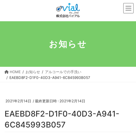
コ
ナ
ン
ビ
テ
ゲ
ン
ー
ツ
シ
へ
ョ
お知らせ
ス
ン
キ
に
ッ
移
プ
動
HOME
お知らせ
アルコールでの手洗い
EAEBD8F2-D1F0-40D3-A941-6C845993B057
2021年2月14日
/ 最終更新日時 :
2021年2月14日
EAEBD8F2-D1F0-40D3-A941-
6C845993B057