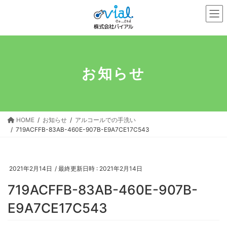
コ
ナ
ン
ビ
テ
ゲ
ン
ー
ツ
シ
へ
ョ
お知らせ
ス
ン
キ
に
ッ
移
プ
動
HOME
お知らせ
アルコールでの手洗い
719ACFFB-83AB-460E-907B-E9A7CE17C543
2021年2月14日
/ 最終更新日時 :
2021年2月14日
719ACFFB-83AB-460E-907B-
E9A7CE17C543