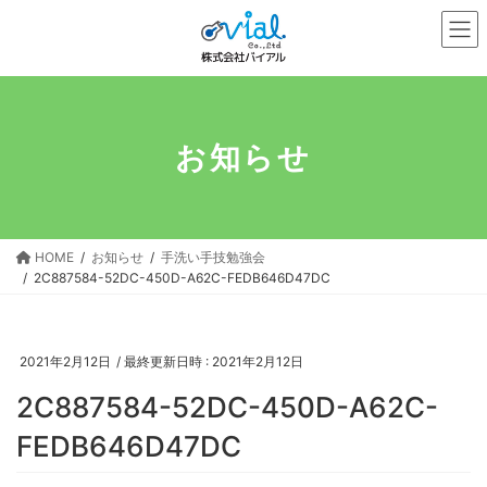
コ
ナ
ン
ビ
テ
ゲ
ン
ー
ツ
シ
へ
ョ
お知らせ
ス
ン
キ
に
ッ
移
プ
動
HOME
お知らせ
手洗い手技勉強会
2C887584-52DC-450D-A62C-FEDB646D47DC
2021年2月12日
/ 最終更新日時 :
2021年2月12日
2C887584-52DC-450D-A62C-
FEDB646D47DC