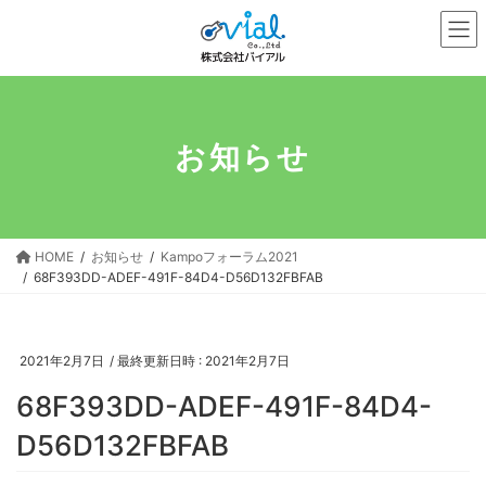
コ
ナ
ン
ビ
テ
ゲ
ン
ー
ツ
シ
へ
ョ
お知らせ
ス
ン
キ
に
ッ
移
プ
動
HOME
お知らせ
Kampoフォーラム2021
68F393DD-ADEF-491F-84D4-D56D132FBFAB
2021年2月7日
/ 最終更新日時 :
2021年2月7日
68F393DD-ADEF-491F-84D4-
D56D132FBFAB