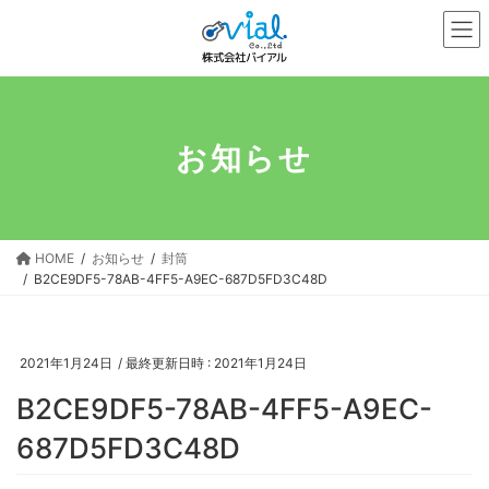
コ
ナ
ン
ビ
テ
ゲ
ン
ー
ツ
シ
へ
ョ
お知らせ
ス
ン
キ
に
ッ
移
プ
動
HOME
お知らせ
封筒
B2CE9DF5-78AB-4FF5-A9EC-687D5FD3C48D
2021年1月24日
/ 最終更新日時 :
2021年1月24日
B2CE9DF5-78AB-4FF5-A9EC-
687D5FD3C48D