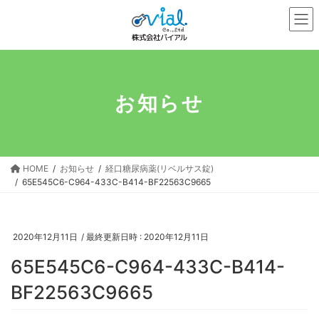
コ
ナ
ン
ビ
テ
ゲ
ン
ー
ツ
シ
へ
ョ
お知らせ
ス
ン
キ
に
ッ
移
プ
動
HOME
お知らせ
経口糖尿病薬(リベルサス錠)
65E545C6-C964-433C-B414-BF22563C9665
2020年12月11日
/ 最終更新日時 :
2020年12月11日
65E545C6-C964-433C-B414-
BF22563C9665