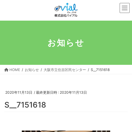
コ
ナ
ン
ビ
テ
ゲ
ン
ー
ツ
シ
へ
ョ
お知らせ
ス
ン
キ
に
ッ
移
プ
動
HOME
お知らせ
大阪市立住吉区民センター
S__7151618
2020年11月13日
/ 最終更新日時 :
2020年11月13日
S__7151618