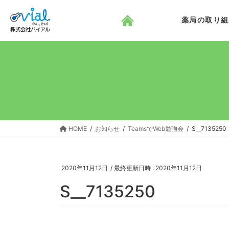
コ
ナ
ン
ビ
薬局の取り組
テ
ゲ
ン
ー
ツ
シ
へ
ョ
ス
ン
キ
に
ッ
移
プ
動
HOME
お知らせ
TeamsでWeb勉強会
S__7135250
2020年11月12日
/ 最終更新日時 :
2020年11月12日
S__7135250