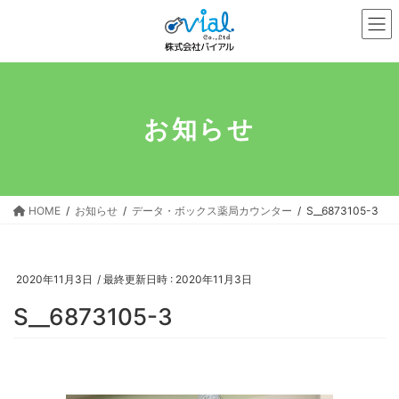
コ
ナ
ン
ビ
テ
ゲ
ン
ー
ツ
シ
へ
ョ
お知らせ
ス
ン
キ
に
ッ
移
プ
動
HOME
お知らせ
データ・ボックス薬局カウンター
S__6873105-3
2020年11月3日
/ 最終更新日時 :
2020年11月3日
S__6873105-3