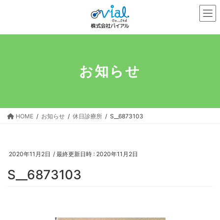
コ
ナ
ン
ビ
テ
ゲ
ン
ー
ツ
シ
へ
ョ
お知らせ
ス
ン
キ
に
ッ
移
プ
動
HOME
お知らせ
休日診療所
S__6873103
2020年11月2日
/ 最終更新日時 :
2020年11月2日
S__6873103