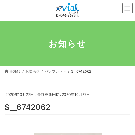
コ
ナ
ン
ビ
テ
ゲ
ン
ー
ツ
シ
へ
ョ
お知らせ
ス
ン
キ
に
ッ
移
プ
動
HOME
お知らせ
パンフレット
S__6742062
2020年10月27日
/ 最終更新日時 :
2020年10月27日
S__6742062