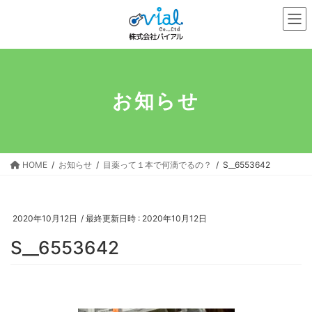
コ
ナ
ン
ビ
テ
ゲ
ン
ー
ツ
シ
へ
ョ
お知らせ
ス
ン
キ
に
ッ
移
プ
動
HOME
お知らせ
目薬って１本で何滴でるの？
S__6553642
2020年10月12日
/ 最終更新日時 :
2020年10月12日
S__6553642