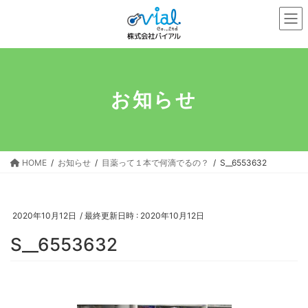
コ
ナ
ン
ビ
テ
ゲ
ン
ー
ツ
シ
へ
ョ
お知らせ
ス
ン
キ
に
ッ
移
プ
動
HOME
お知らせ
目薬って１本で何滴でるの？
S__6553632
2020年10月12日
/ 最終更新日時 :
2020年10月12日
S__6553632