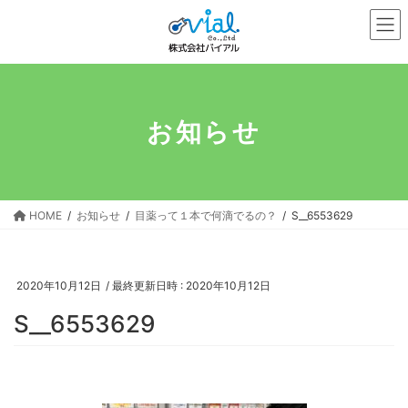
コ
ナ
ン
ビ
テ
ゲ
ン
ー
ツ
シ
へ
ョ
お知らせ
ス
ン
キ
に
ッ
移
プ
動
HOME
お知らせ
目薬って１本で何滴でるの？
S__6553629
2020年10月12日
/ 最終更新日時 :
2020年10月12日
S__6553629