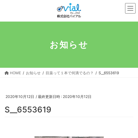
コ
ナ
ン
ビ
テ
ゲ
ン
ー
ツ
シ
へ
ョ
お知らせ
ス
ン
キ
に
ッ
移
プ
動
HOME
お知らせ
目薬って１本で何滴でるの？
S__6553619
2020年10月12日
/ 最終更新日時 :
2020年10月12日
S__6553619