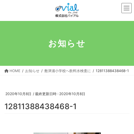
コ
ナ
ン
ビ
テ
ゲ
ン
ー
ツ
シ
へ
ョ
お知らせ
ス
ン
キ
に
ッ
移
プ
動
HOME
お知らせ
敷津浦小学校へ飲料水検査に
12811388438468-1
2020年10月8日
/ 最終更新日時 :
2020年10月8日
12811388438468-1