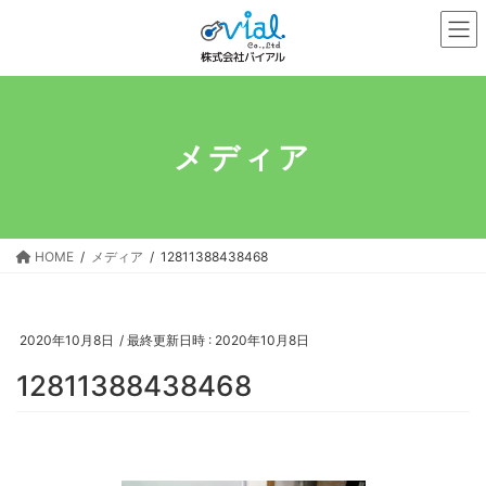
コ
ナ
ン
ビ
テ
ゲ
ン
ー
ツ
シ
へ
ョ
メディア
ス
ン
キ
に
ッ
移
プ
動
HOME
メディア
12811388438468
2020年10月8日
/ 最終更新日時 :
2020年10月8日
12811388438468