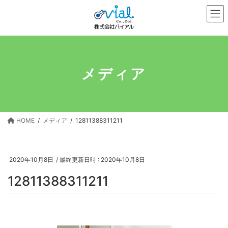
コ
ナ
ン
ビ
テ
ゲ
ン
ー
ツ
シ
へ
ョ
メディア
ス
ン
キ
に
ッ
移
プ
動
HOME
メディア
12811388311211
2020年10月8日
/ 最終更新日時 :
2020年10月8日
12811388311211