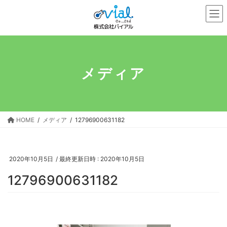
コ
ナ
ン
ビ
テ
ゲ
ン
ー
ツ
シ
へ
ョ
メディア
ス
ン
キ
に
ッ
移
プ
動
HOME
メディア
12796900631182
2020年10月5日
/ 最終更新日時 :
2020年10月5日
12796900631182